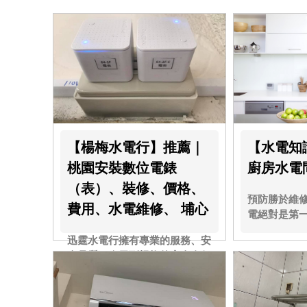
【楊梅水電行】推薦｜
【水電知
桃園安裝數位電錶
廚房水電
（表）、裝修、價格、
預防勝於維
費用、水電維修、 埔心
電絕對是第
迅霆水電行擁有專業的服務、安
全品質，今天到楊梅的宿舍進行
安裝數位電錶！