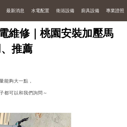
最新消息
水電配置
衛浴設備
廚具設備
專業證照
電維修｜桃園安裝加壓馬
用、推薦
量能夠大一點，
子都可以和我們詢問～