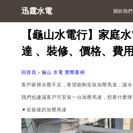
迅霆水電
關於我們
【龜山水電行】家庭水
達 、裝修、價格、費
回首頁
＞
龜山 水電 實際案例
客戶家裡水壓不足，希望能夠安裝加壓馬達，讓水
我們也建議客戶可安裝一台加壓馬達，想要什麼牌
▼安裝後的加壓馬達