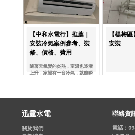
【中和水電行】推薦｜
【楊梅區
安裝冷氣案例參考、裝
安裝
修、價格、費用
隨著天氣變的炎熱，室溫也逐漸
上升，家裡有一台冷氣，就能瞬
間一解悶熱！
迅霆水電
聯絡資
電話：
09
關於我們