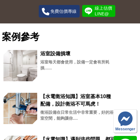
線上估價
免費估價專線
LINE@
案例參考
浴室設備損壞
浴室每天都會使用，設備一定會有所耗
損......
【水電衛浴知識】浴室基本10種
配備，設計衛浴不可馬虎！
衛浴設備在日常生活中非常重要，好的浴
室空間，能夠讓你....
Messenger
【水電知識】遇到這些問題，都可