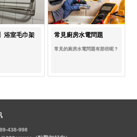
】浴室毛巾架
常見廚房水電問題
常見的廚房水電問題有那些呢？
訊
89-438-998