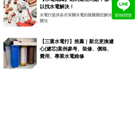
以找水電解決！
水電行提供各式有關水電的疑難雜症解決
即時問答
辦法
【三重水電行】推薦｜新北更換濾
心(濾芯)案例參考、裝修、價格、
費用、專業水電維修