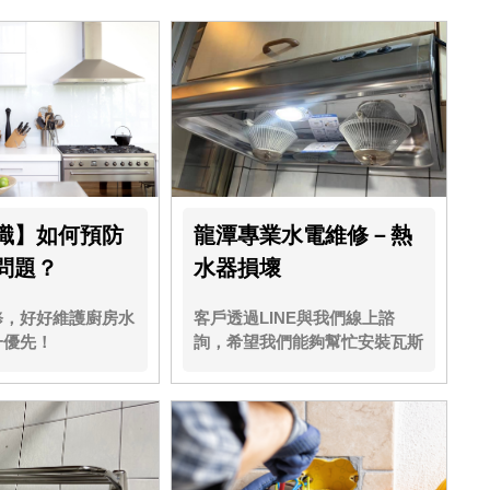
識】如何預防
龍潭專業水電維修－熱
問題？
水器損壞
修，好好維護廚房水
客戶透過LINE與我們線上諮
一優先！
詢，希望我們能夠幫忙安裝瓦斯
爐、抽油煙機.....