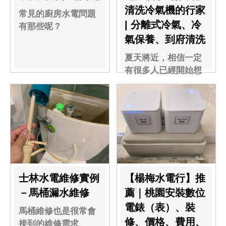
清洗冷氣機的行家
常見的廚房水電問題
| 分離式冷氣、冷
有那些呢？
氣保養、到府清洗
夏天將近，相信一定
有很多人已經開始想
開冷氣了吧！能會隱
藏著很多灰塵在裏
頭......
士林水電維修實例
【楊梅水電行】推
－馬桶漏水維修
薦｜桃園安裝數位
電錶（表）、裝
馬桶維修也是很常會
修、價格、費用、
接到的維修需求