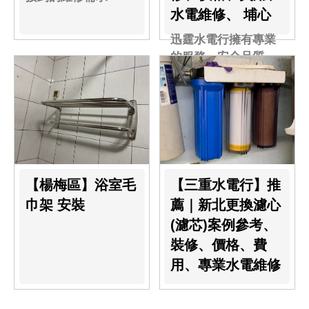
水電維修、 埔心
迅霆水電行擁有專業
的服務、安全品質，
今天到楊梅的宿舍進
行安裝數位電錶！
【楊梅區】浴室毛
【三重水電行】推
巾架 安裝
薦｜新北更換濾心
(濾芯)案例參考、
裝修、價格、費
用、專業水電維修