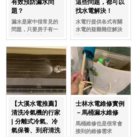
有效預防漏水問
這些問題，都可以
題？
找水電解決！
漏水是家中很常見的
水電行提供各式有關
問題，只要房子有一
水電的疑難雜症解決
點年紀都會遇到...
辦法
【大溪水電推薦】
士林水電維修實例
清洗冷氣機的行家
－馬桶漏水維修
| 分離式冷氣、冷
馬桶維修也是很常會
氣保養、到府清洗
接到的維修需求