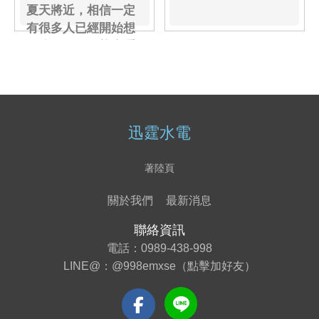
夏天將近，相信一定
有很多人已經開始想
開冷氣了吧！能會隱
藏著很多灰塵在裏
頭......
迅霆水電
著陸頁
關於我們
最新消息
聯絡資訊
電話：
0989-438-998
LINE@：
@998emxse（點擊加好友）