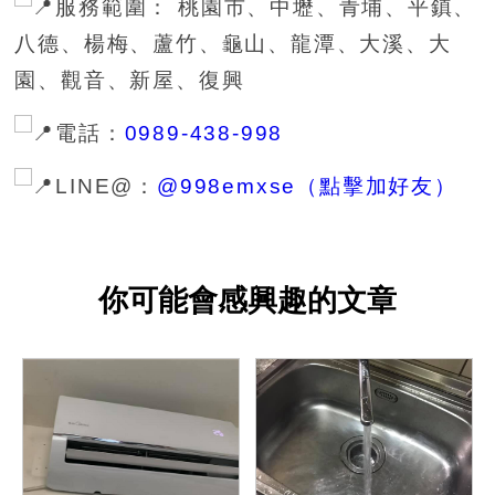
服務範圍： 桃園市、中壢、青埔、平鎮、
八德、楊梅、蘆竹、龜山、龍潭、大溪、大
園、觀音、新屋、復興
電話：
0989-438-998
LINE@：
@998emxse（點擊加好友）
你可能會感興趣的文章