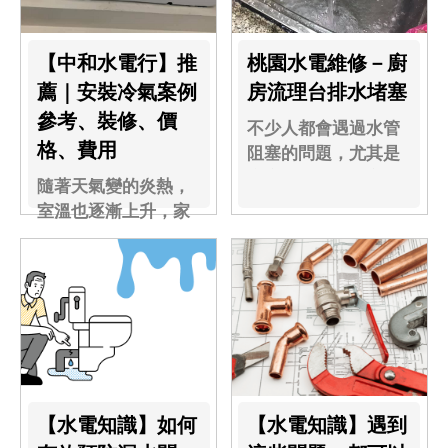
【中和水電行】推
桃園水電維修－廚
薦｜安裝冷氣案例
房流理台排水堵塞
參考、裝修、價
不少人都會遇過水管
格、費用
阻塞的問題，尤其是
廚房水槽水管，客戶
隨著天氣變的炎熱，
發現排水速度減緩
室溫也逐漸上升，家
了.....
裡有一台冷氣，就能
瞬間一解悶熱！
【水電知識】如何
【水電知識】遇到