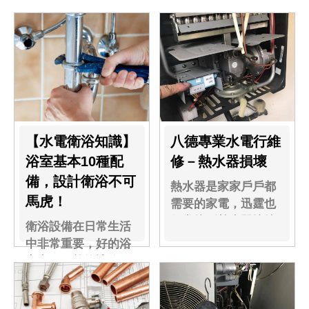
【水電衛浴知識】
八德專業水電行維
浴室基本10種配
修－熱水器損壞
備，設計衛浴不可
熱水器是家家戶戶都
馬虎！
需要的家電，迅霆也
很常接到熱水器壞掉
衛浴設備在日常生活
的問題....
中非常重要，好的浴
室空間，能夠讓你....