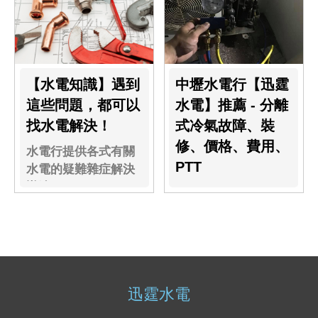
【水電知識】遇到
中壢水電行【迅霆
這些問題，都可以
水電】推薦 - 分離
找水電解決！
式冷氣故障、裝
修、價格、費用、
水電行提供各式有關
PTT
水電的疑難雜症解決
辦法
迅霆水電