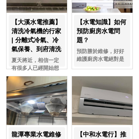
【大溪水電推薦】
【水電知識】如何
清洗冷氣機的行家
預防廚房水電問
| 分離式冷氣、冷
題？
氣保養、到府清洗
預防勝於維修，好好
維護廚房水電絕對是
夏天將近，相信一定
第一優先！
有很多人已經開始想
開冷氣了吧！能會隱
藏著很多灰塵在裏
頭......
龍潭專業水電維修
【中和水電行】推