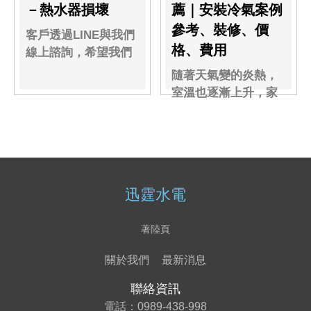
－熱水器損壞
薦｜安裝冷氣案例
參考、裝修、價
客戶透過LINE與我們
格、費用
線上諮詢，希望我們
能夠幫忙安裝瓦斯
隨著天氣變的炎熱，
爐、抽油煙機.....
室溫也逐漸上升，家
裡有一台冷氣，就能
瞬間一解悶熱！
迅霆水電
著陸頁
關於我們
最新消息
聯絡資訊
電話：
0989-438-998