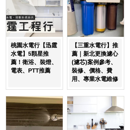
桃園水電行【迅霆
【三重水電行】推
水電】5顆星推
薦｜新北更換濾心
薦！衛浴、裝燈、
(濾芯)案例參考、
電表、PTT推薦
裝修、價格、費
用、專業水電維修