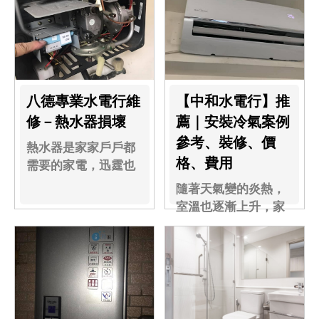
八德專業水電行維
【中和水電行】推
修－熱水器損壞
薦｜安裝冷氣案例
參考、裝修、價
熱水器是家家戶戶都
格、費用
需要的家電，迅霆也
很常接到熱水器壞掉
隨著天氣變的炎熱，
的問題....
室溫也逐漸上升，家
裡有一台冷氣，就能
瞬間一解悶熱！